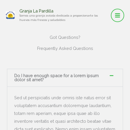
Ir
Granja La Pardilla
al
Somos una granja avícola dedicada a proporcionarte los
contenido
huevos más frescos y saludables
Got Questions?
Frequently Asked Questions
Do I have enough space for a lorem ipsum
dolor sit amet?
Sed ut perspiciatis unde omnis iste natus error sit
voluptatem accusantium doloremque laudantium,
totam rem aperiam, eaque ipsa quae ab illo
inventore veritatis et quasi architecto beatae vitae
dicta sunt explicabo. Nemo enim ipsam voluptatem