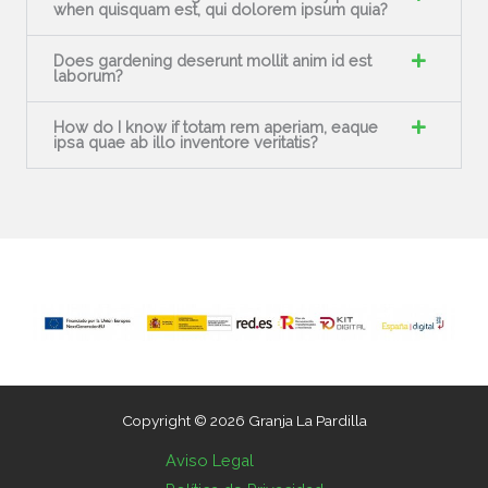
when quisquam est, qui dolorem ipsum quia?
Does gardening deserunt mollit anim id est
laborum?
How do I know if totam rem aperiam, eaque
ipsa quae ab illo inventore veritatis?
Copyright © 2026 Granja La Pardilla
Aviso Legal